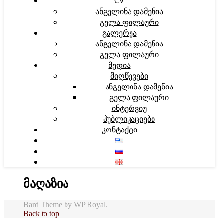
CV
ᲐᲜᲒᲔᲚᲘᲜᲐ ᲓᲐᲛᲔᲜᲘᲐ
ᲒᲔᲚᲐ ᲤᲘᲚᲐᲣᲠᲘ
ᲒᲐᲚᲔᲠᲔᲐ
ᲐᲜᲒᲔᲚᲘᲜᲐ ᲓᲐᲛᲔᲜᲘᲐ
ᲒᲔᲚᲐ ᲤᲘᲚᲐᲣᲠᲘ
ᲛᲔᲓᲘᲐ
ᲛᲘᲦᲬᲔᲕᲔᲑᲘ
ᲐᲜᲒᲔᲚᲘᲜᲐ ᲓᲐᲛᲔᲜᲘᲐ
ᲒᲔᲚᲐ ᲤᲘᲚᲐᲣᲠᲘ
ᲘᲜᲢᲔᲠᲕᲘᲣ
ᲞᲣᲑᲚᲘᲙᲐᲪᲘᲔᲑᲘ
ᲙᲝᲜᲢᲐᲥᲢᲘ
მაღაზია
Bard Theme by
WP Royal
.
Back to top