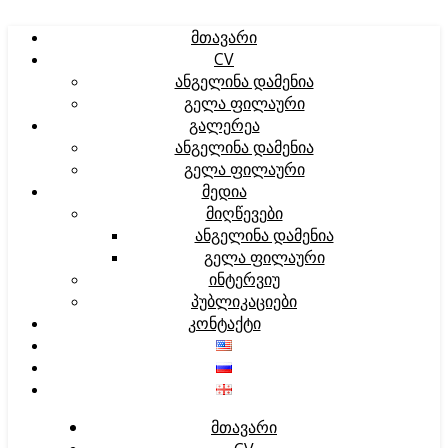
ᲛᲗᲐᲕᲐᲠᲘ
CV
ᲐᲜᲒᲔᲚᲘᲜᲐ ᲓᲐᲛᲔᲜᲘᲐ
ᲒᲔᲚᲐ ᲤᲘᲚᲐᲣᲠᲘ
ᲒᲐᲚᲔᲠᲔᲐ
ᲐᲜᲒᲔᲚᲘᲜᲐ ᲓᲐᲛᲔᲜᲘᲐ
ᲒᲔᲚᲐ ᲤᲘᲚᲐᲣᲠᲘ
ᲛᲔᲓᲘᲐ
ᲛᲘᲦᲬᲔᲕᲔᲑᲘ
ᲐᲜᲒᲔᲚᲘᲜᲐ ᲓᲐᲛᲔᲜᲘᲐ
ᲒᲔᲚᲐ ᲤᲘᲚᲐᲣᲠᲘ
ᲘᲜᲢᲔᲠᲕᲘᲣ
ᲞᲣᲑᲚᲘᲙᲐᲪᲘᲔᲑᲘ
ᲙᲝᲜᲢᲐᲥᲢᲘ
ᲛᲗᲐᲕᲐᲠᲘ